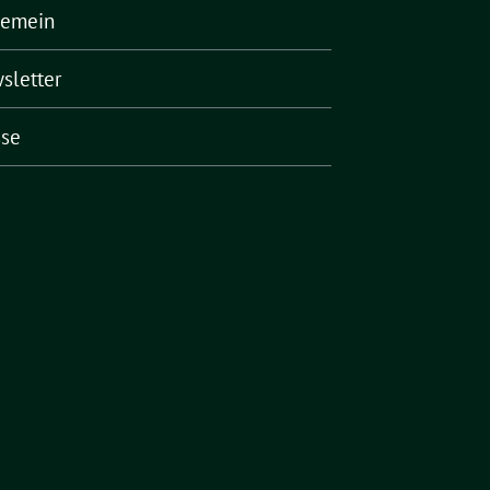
gemein
sletter
sse