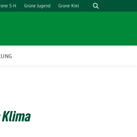
Suche
rüne S-H
Grüne Jugend
Grüne Kiel
RUNG
s Klima