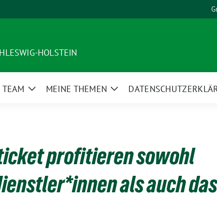
G
HLESWIG-HOLSTEIN
 TEAM
MEINE THEMEN
DATENSCHUTZERKLÄ
Zeige
Zeige
nü
Untermenü
Untermenü
icket profitieren sowohl
dienstler*innen als auch da