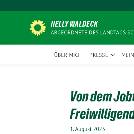
Weiter
zum
Inhalt
NELLY WALDECK
ABGEORDNETE DES LANDTAGS SC
ÜBER MICH
PRESSE
MEIN
Zeige
Unterme
Von dem Jobt
Freiwilligen
1. August 2023