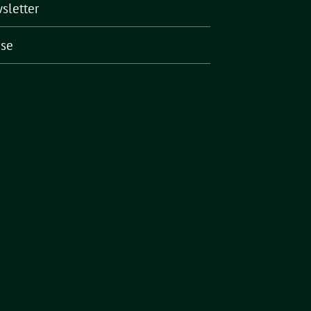
sletter
sse