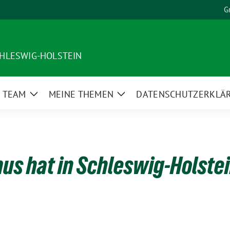
G
HLESWIG-HOLSTEIN
 TEAM
MEINE THEMEN
DATENSCHUTZERKLÄ
Zeige
Zeige
nü
Untermenü
Untermenü
us hat in Schleswig-Holste