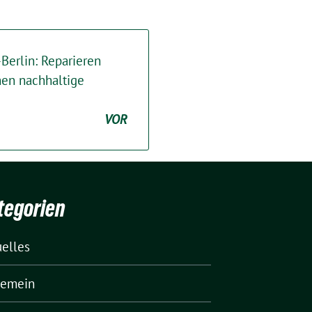
erlin: Reparieren
chen nachhaltige
VOR
tegorien
uelles
gemein