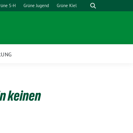
Suche
rüne S-H
Grüne Jugend
Grüne Kiel
RUNG
in keinen