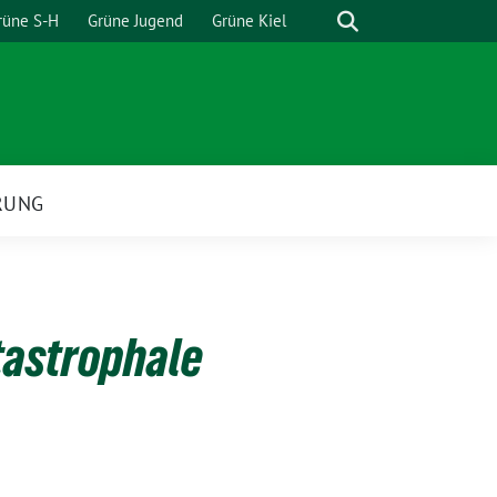
Suche
rüne S-H
Grüne Jugend
Grüne Kiel
RUNG
tastrophale