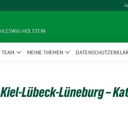
G
HLESWIG-HOLSTEIN
 TEAM
MEINE THEMEN
DATENSCHUTZERKLÄ
Zeige
Zeige
nü
Untermenü
Untermenü
Kiel-Lübeck-Lüneburg – Ka