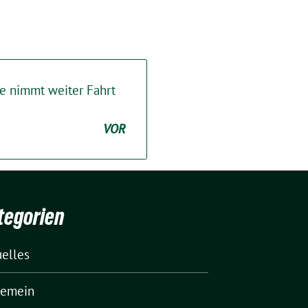
e nimmt weiter Fahrt
VOR
tegorien
uelles
gemein