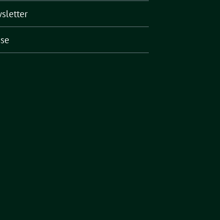
sletter
sse